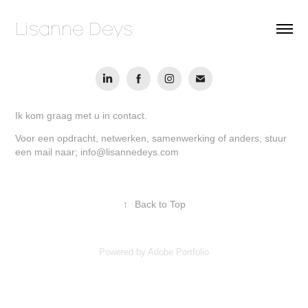
Lisanne Deys 
Ik kom graag met u in contact.
Voor een opdracht, netwerken, samenwerking of anders, stuur
een mail naar; info@lisannedeys.com
↑
Back to Top
Powered by
Adobe Portfolio